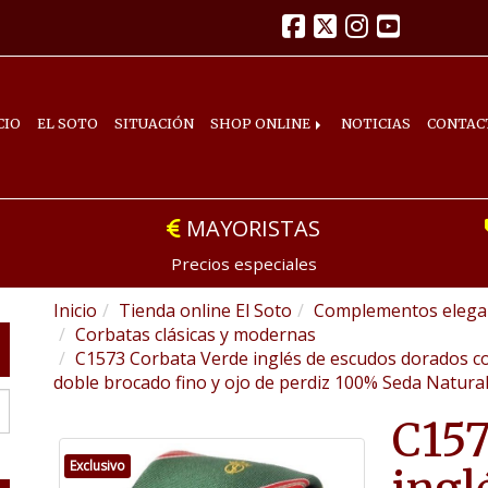
CIO
EL SOTO
SITUACIÓN
SHOP ONLINE
NOTICIAS
CONTAC
MAYORISTAS
Precios especiales
Inicio
Tienda online El Soto
Complementos elegan
Corbatas clásicas y modernas
C1573 Corbata Verde inglés de escudos dorados con 
doble brocado fino y ojo de perdiz 100% Seda Natura
C157
Exclusivo