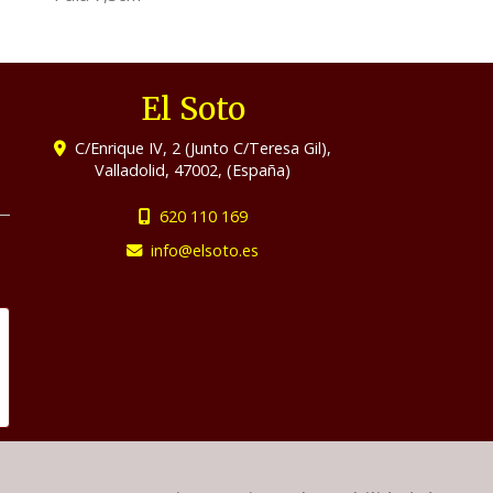
El Soto
C/Enrique IV, 2 (Junto C/Teresa Gil),
Valladolid
,
47002
,
(España)
620 110 169
info
elsoto.es