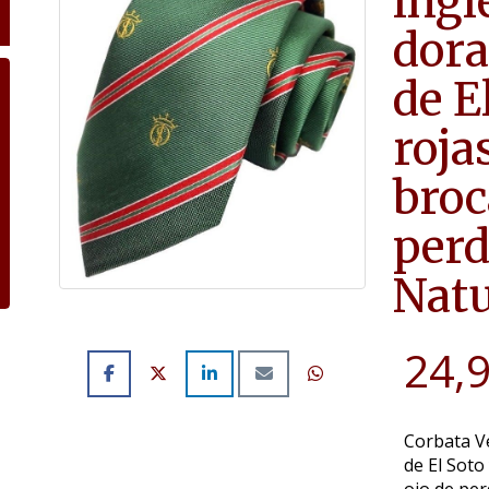
ingl
dora
de E
roja
broc
perd
Natu
24,
Corbata Ve
de El Soto