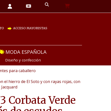
TO
ACCESO MAYORISTAS
MODA ESPAÑOLA
Diseño y confección
tes para caballero
el hierro de El Soto y con rayas rojas, con
l Jacquard
3 Corbata Verde