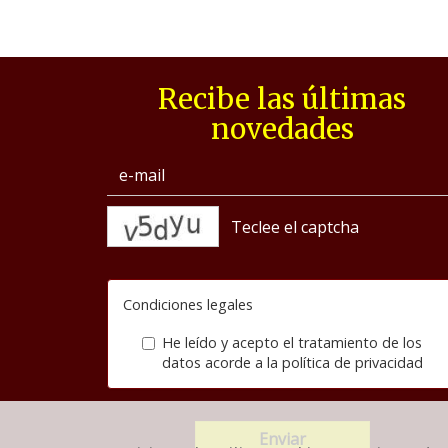
Recibe las últimas
novedades
captcha
Condiciones legales
He leído y acepto el tratamiento de los
datos acorde a la
política de privacidad
Enviar