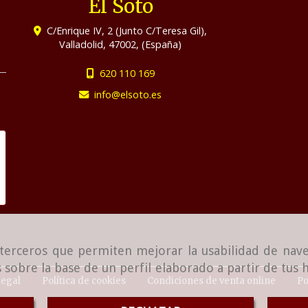
El Soto
C/Enrique IV, 2 (Junto C/Teresa Gil),
Valladolid
,
47002
,
(España)
620 110 169
info
elsoto.es
e terceros que permiten mejorar la usabilidad de nave
 sobre la base de un perfil elaborado a partir de tus
Legal
Política de cookies
Condiciones de venta online
Po