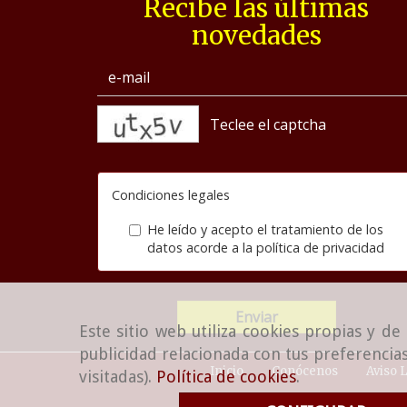
Recibe las últimas
novedades
captcha
Condiciones legales
He leído y acepto el tratamiento de los
datos acorde a la
política de privacidad
Enviar
Este sitio web utiliza cookies propias y d
publicidad relacionada con tus preferencias
Inicio
Conócenos
Aviso 
visitadas).
Política de cookies
.