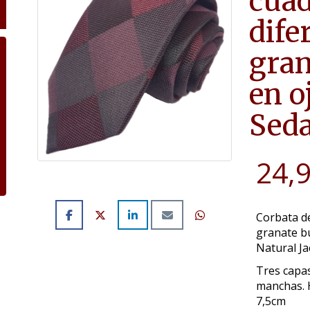
cuad
dife
gran
en o
Seda
24,
Corbata d
granate b
Natural J
Tres capas
manchas. 
7,5cm