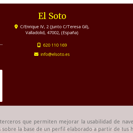
El Soto
C/Enrique IV, 2 (Junto C/Teresa Gil),
Valladolid
,
47002
,
(España)
620 110 169
info
elsoto.es
e terceros que permiten mejorar la usabilidad de nave
 sobre la base de un perfil elaborado a partir de tus