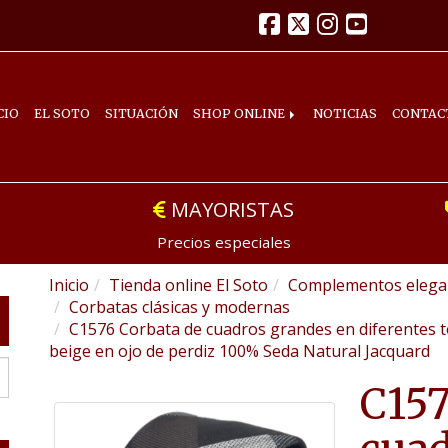
CIO
EL SOTO
SITUACIÓN
SHOP ONLINE
NOTICIAS
CONTAC
MAYORISTAS
Precios especiales
Inicio
Tienda online El Soto
Complementos elegan
Corbatas clásicas y modernas
C1576 Corbata de cuadros grandes en diferentes t
beige en ojo de perdiz 100% Seda Natural Jacquard
C157