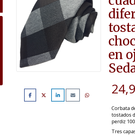
cuad
dife
tost
choc
en o
Seda
24,
Corbata d
tostados d
perdiz 10
Tres capas