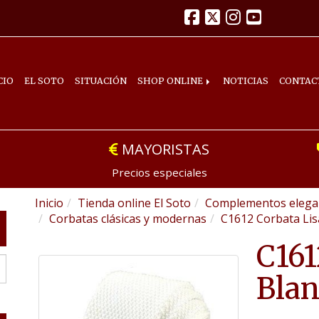
CIO
EL SOTO
SITUACIÓN
SHOP ONLINE
NOTICIAS
CONTAC
MAYORISTAS
Precios especiales
Inicio
Tienda online El Soto
Complementos elegan
Corbatas clásicas y modernas
C1612 Corbata Lis
C161
Blan