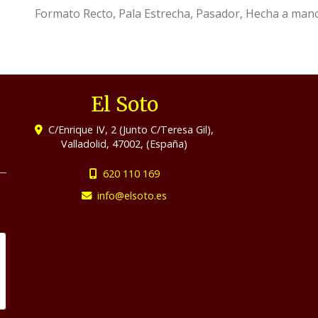
Formato Recto, Pala Estrecha, Pasador, Hecha a man
El Soto
C/Enrique IV, 2 (Junto C/Teresa Gil),
Valladolid
,
47002
,
(España)
620 110 169
info
elsoto.es