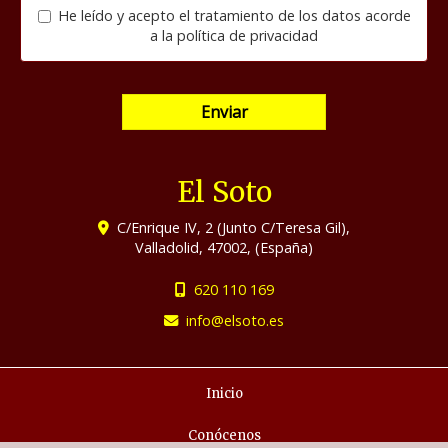
He leído y acepto el tratamiento de los datos acorde
a la
política de privacidad
Enviar
El Soto
C/Enrique IV, 2 (Junto C/Teresa Gil),
Valladolid
,
47002
,
(España)
620 110 169
info
elsoto.es
Inicio
Conócenos