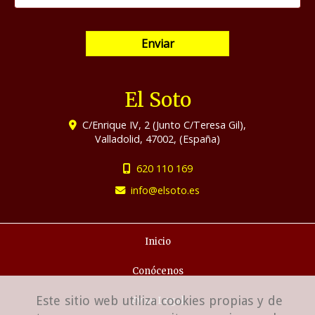
Enviar
El Soto
C/Enrique IV, 2 (Junto C/Teresa Gil),
Valladolid
,
47002
,
(España)
620 110 169
info
elsoto.es
Inicio
Conócenos
Este sitio web utiliza cookies propias y de
Aviso Legal