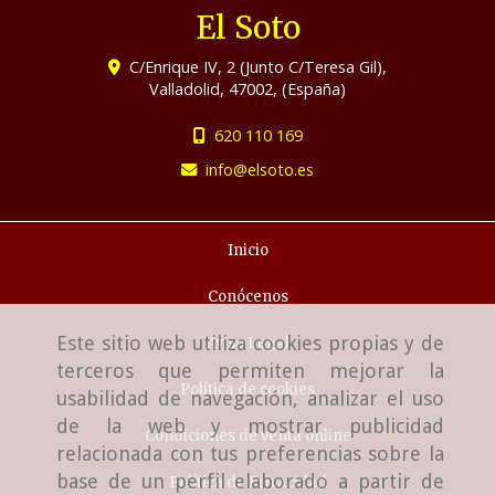
El Soto
C/Enrique IV, 2 (Junto C/Teresa Gil),
Valladolid
,
47002
,
(España)
620 110 169
info
elsoto.es
Inicio
Conócenos
Este sitio web utiliza cookies propias y de
Aviso Legal
terceros que permiten mejorar la
Política de cookies
usabilidad de navegación, analizar el uso
de la web y mostrar publicidad
Condiciones de venta online
relacionada con tus preferencias sobre la
base de un perfil elaborado a partir de
Política de Privacidad