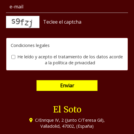
captcha
Condiciones legales
He leído y acepto el tratamiento de los datos acorde
a la
política de privacidad
Enviar
El Soto
C/Enrique IV, 2 (Junto C/Teresa Gil),
Valladolid
,
47002
,
(España)