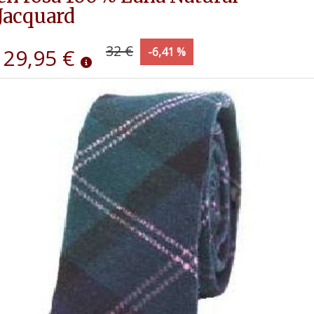
Jacquard
32 €
29,95 €
-6,41 %