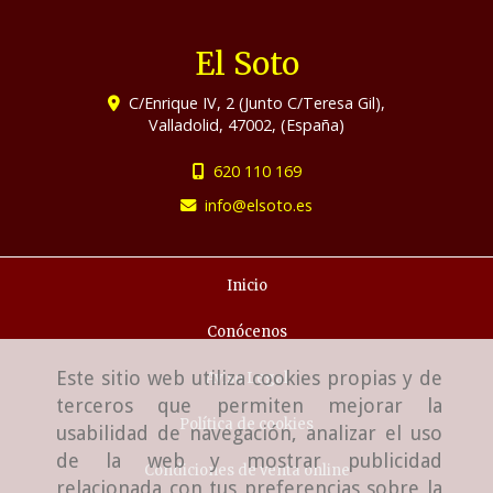
El Soto
C/Enrique IV, 2 (Junto C/Teresa Gil),
Valladolid
,
47002
,
(España)
620 110 169
info
elsoto.es
Inicio
Conócenos
Este sitio web utiliza cookies propias y de
Aviso Legal
terceros que permiten mejorar la
Política de cookies
usabilidad de navegación, analizar el uso
de la web y mostrar publicidad
Condiciones de venta online
relacionada con tus preferencias sobre la