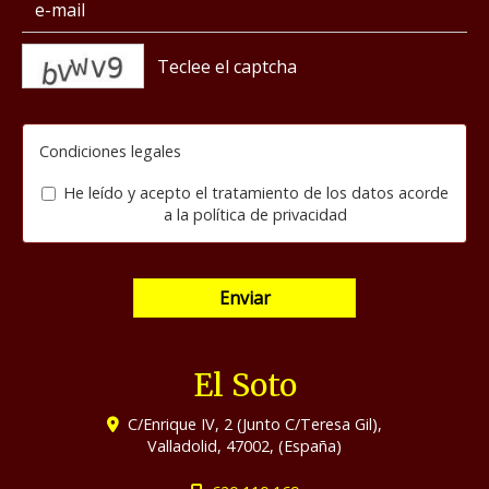
captcha
Condiciones legales
He leído y acepto el tratamiento de los datos acorde
a la
política de privacidad
Enviar
El Soto
C/Enrique IV, 2 (Junto C/Teresa Gil),
Valladolid
,
47002
,
(España)