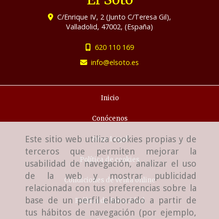
C/Enrique IV, 2 (Junto C/Teresa Gil),
Valladolid
,
47002
,
(España)
620 110 169
info
elsoto.es
Inicio
Conócenos
Este sitio web utiliza cookies propias y de
Aviso Legal
terceros que permiten mejorar la
Política de cookies
usabilidad de navegación, analizar el uso
de la web y mostrar publicidad
Condiciones de venta online
relacionada con tus preferencias sobre la
base de un perfil elaborado a partir de
Política de Privacidad
tus hábitos de navegación (por ejemplo,