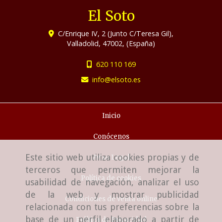
El Soto
C/Enrique IV, 2 (Junto C/Teresa Gil),
Valladolid
,
47002
,
(España)
620 110 169
info
elsoto.es
Inicio
Conócenos
Este sitio web utiliza cookies propias y de
Aviso Legal
terceros que permiten mejorar la
Política de cookies
usabilidad de navegación, analizar el uso
de la web y mostrar publicidad
Condiciones de venta online
relacionada con tus preferencias sobre la
base de un perfil elaborado a partir de
Política de Privacidad