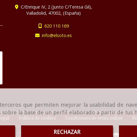
C/Enrique IV, 2 (Junto C/Teresa Gil),
Valladolid
,
47002
,
(España)
620 110 169
info
elsoto.es
e terceros que permiten mejorar la usabilidad de nave
 sobre la base de un perfil elaborado a partir de tus
Legal
Política de cookies
Condiciones de venta online
Po
RECHAZAR