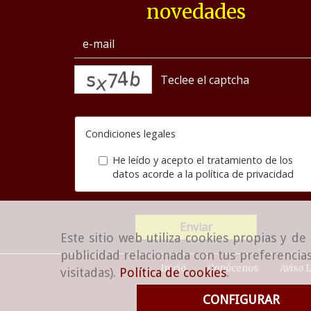
novedades
captcha
Condiciones legales
He leído y acepto el tratamiento de los
datos acorde a la
política de privacidad
Enviar
Este sitio web utiliza cookies propias y d
publicidad relacionada con tus preferencias
Inicio
Conócenos
Aviso 
visitadas).
Política de cookies
.
CONFIGURAR