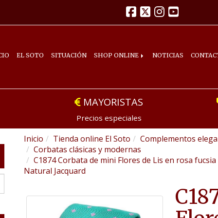
CIO
EL SOTO
SITUACIÓN
SHOP ONLINE
NOTICIAS
CONTAC
MAYORISTAS
Precios especiales
Inicio
Tienda online El Soto
Complementos elegan
Corbatas clásicas y modernas
C1874 Corbata de mini Flores de Lis en rosa fucsi
Natural Jacquard
C187