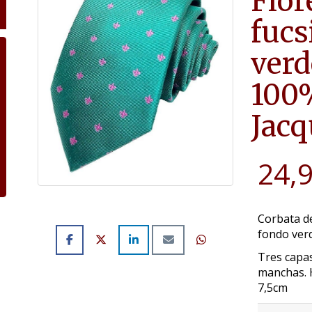
Flor
fucs
verd
100%
Jacq
24,
Corbata de
fondo ver
Tres capas
manchas. 
7,5cm