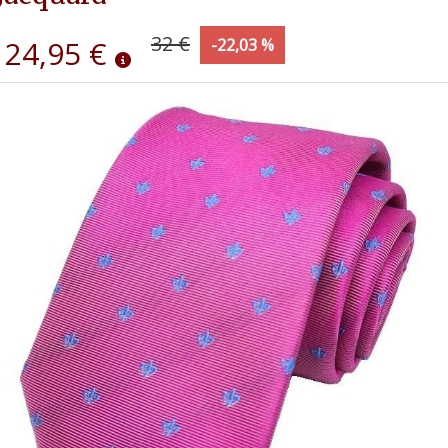
32 €
24,95 €
-22,03 %