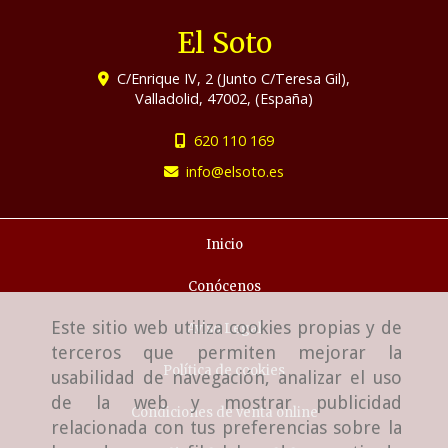
El Soto
C/Enrique IV, 2 (Junto C/Teresa Gil),
Valladolid
,
47002
,
(España)
620 110 169
info
elsoto.es
Inicio
Conócenos
Este sitio web utiliza cookies propias y de
Aviso Legal
terceros que permiten mejorar la
Política de cookies
usabilidad de navegación, analizar el uso
de la web y mostrar publicidad
Condiciones de venta online
relacionada con tus preferencias sobre la