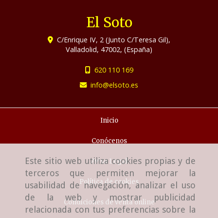
El Soto
C/Enrique IV, 2 (Junto C/Teresa Gil),
Valladolid
,
47002
,
(España)
620 110 169
info
elsoto.es
Inicio
Conócenos
Este sitio web utiliza cookies propias y de
Aviso Legal
terceros que permiten mejorar la
Política de cookies
usabilidad de navegación, analizar el uso
de la web y mostrar publicidad
Condiciones de venta online
relacionada con tus preferencias sobre la