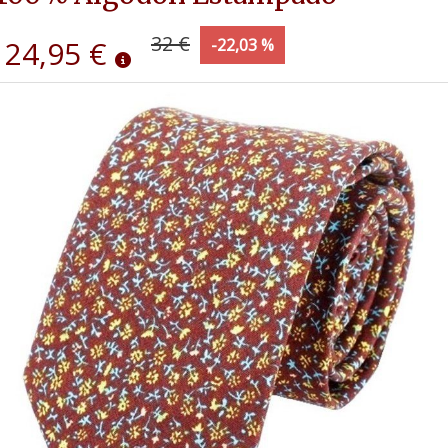
32 €
24,95 €
-22,03 %