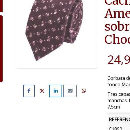
Cach
Ame
sobr
Choc
24,
Corbata d
fondo Mar
Tres capas
manchas. 
7,5cm
REFEREN
C1892