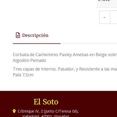
-
Descripción
Corbata de Cachemires Pasley Amebas en Beige sob
Algodón Peinado
Tres capas de interno, Pasador, y Resistente a las 
Pala 7,5cm
El Soto
C/Enrique IV, 2 (Junto C/Teresa Gil),
Valladolid
,
47002
,
(España)