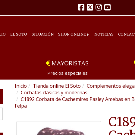
CIO
EL SOTO
SITUACIÓN
SHOP ONLINE
NOTICIAS
CONTAC
MAYORISTAS
Precios especiales
Inicio
Tienda online El Soto
Complementos elegan
Corbatas clásicas y modernas
C1892 Corbata de Cachemires Pasley Amebas en B
Felpa
C189