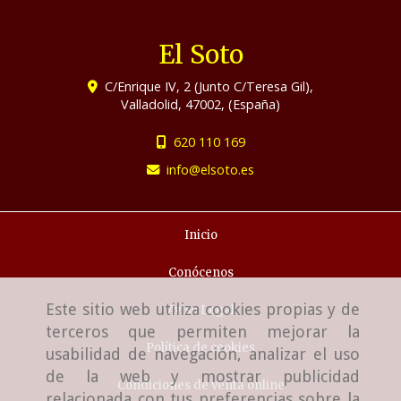
El Soto
C/Enrique IV, 2 (Junto C/Teresa Gil),
Valladolid
,
47002
,
(España)
620 110 169
info
elsoto.es
Inicio
Conócenos
Este sitio web utiliza cookies propias y de
Aviso Legal
terceros que permiten mejorar la
Política de cookies
usabilidad de navegación, analizar el uso
de la web y mostrar publicidad
Condiciones de venta online
relacionada con tus preferencias sobre la