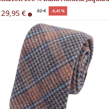
32 €
29,95 €
-6,41 %