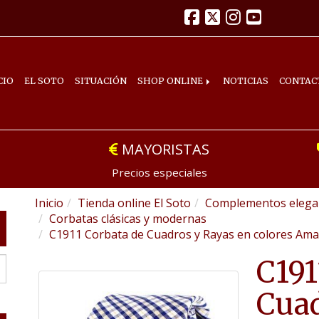
CIO
EL SOTO
SITUACIÓN
SHOP ONLINE
NOTICIAS
CONTAC
MAYORISTAS
Precios especiales
Inicio
Tienda online El Soto
Complementos elegan
Corbatas clásicas y modernas
C1911 Corbata de Cuadros y Rayas en colores Ama
C191
Cuad