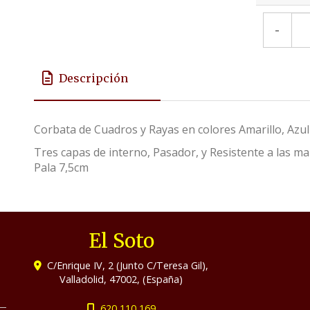
-
Descripción
Corbata de Cuadros y Rayas en colores Amarillo, Az
Tres capas de interno, Pasador, y Resistente a las 
Pala 7,5cm
El Soto
C/Enrique IV, 2 (Junto C/Teresa Gil),
Valladolid
,
47002
,
(España)
620 110 169