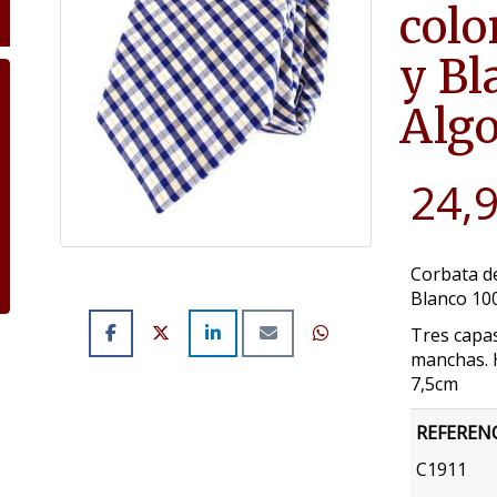
colo
y B
Alg
24,
Corbata de
Blanco 10
Tres capas
manchas. 
7,5cm
REFEREN
C1911