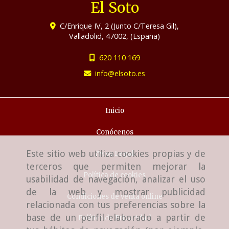
El Soto
C/Enrique IV, 2 (Junto C/Teresa Gil),
Valladolid
,
47002
,
(España)
620 110 169
info
elsoto.es
Inicio
Conócenos
Este sitio web utiliza cookies propias y de
Aviso Legal
terceros que permiten mejorar la
Política de cookies
usabilidad de navegación, analizar el uso
de la web y mostrar publicidad
Condiciones de venta online
relacionada con tus preferencias sobre la
base de un perfil elaborado a partir de
Política de Privacidad