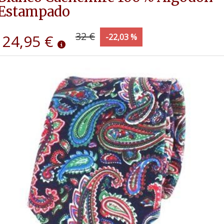
Estampado
32 €
24,95 €
-22,03 %