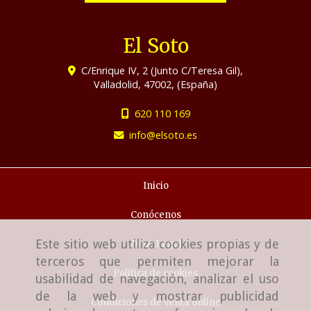
El Soto
C/Enrique IV, 2 (Junto C/Teresa Gil),
Valladolid
,
47002
,
(España)
620 110 169
info
elsoto.es
Inicio
Conócenos
Este sitio web utiliza cookies propias y de
Aviso Legal
terceros que permiten mejorar la
Política de cookies
usabilidad de navegación, analizar el uso
de la web y mostrar publicidad
Condiciones de venta online