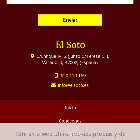
Enviar
El Soto
C/Enrique IV, 2 (Junto C/Teresa Gil),
Valladolid
,
47002
,
(España)
620 110 169
info
elsoto.es
Inicio
Conócenos
Este sitio web utiliza cookies propias y de
Aviso Legal