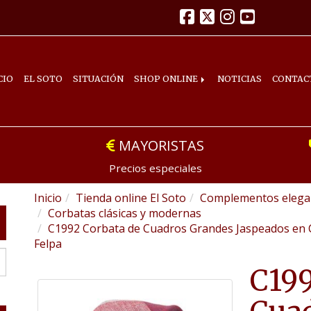
CIO
EL SOTO
SITUACIÓN
SHOP ONLINE
NOTICIAS
CONTAC
MAYORISTAS
Precios especiales
Inicio
Tienda online El Soto
Complementos elegan
Corbatas clásicas y modernas
C1992 Corbata de Cuadros Grandes Jaspeados en C
Felpa
C199