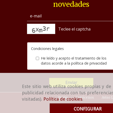
novedades
captcha
Condiciones legales
He leído y acepto el tratamiento de los
datos acorde a la
política de privacidad
Enviar
Este sitio web utiliza cookies propias y d
publicidad relacionada con tus preferencias
Inicio
Conócenos
Aviso 
visitadas).
Política de cookies
.
CONFIGURAR