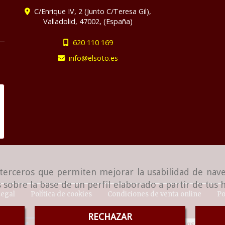
C/Enrique IV, 2 (Junto C/Teresa Gil),
Valladolid
,
47002
,
(España)
620 110 169
info
elsoto.es
e terceros que permiten mejorar la usabilidad de nave
 sobre la base de un perfil elaborado a partir de tus
Legal
Política de cookies
Condiciones de venta online
Po
RECHAZAR