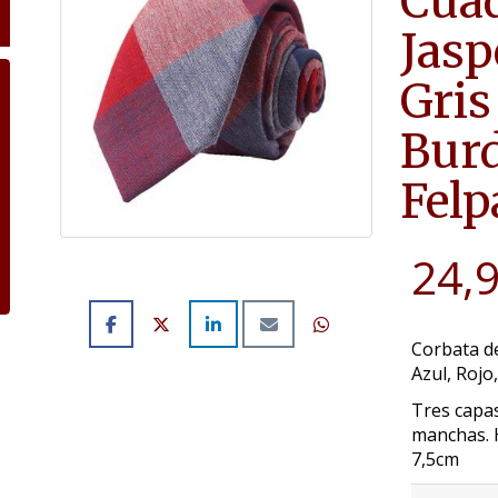
Cua
Jasp
Gris
Burd
Felp
24,
Corbata d
Azul, Roj
Tres capas
manchas. 
7,5cm