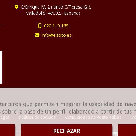
C/Enrique IV, 2 (Junto C/Teresa Gil),
Valladolid
,
47002
,
(España)
620 110 169
info
elsoto.es
e terceros que permiten mejorar la usabilidad de nave
 sobre la base de un perfil elaborado a partir de tus
Legal
Política de cookies
Condiciones de venta online
Po
RECHAZAR