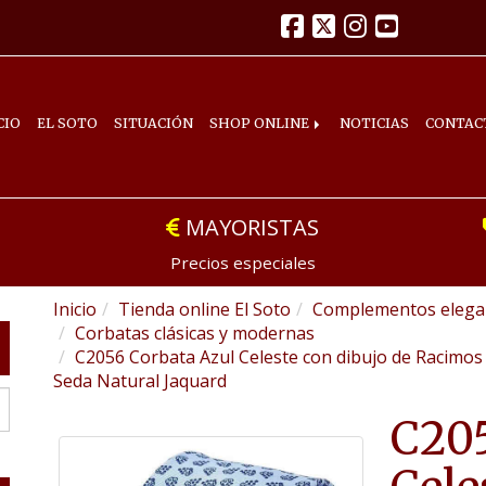
CIO
EL SOTO
SITUACIÓN
SHOP ONLINE
NOTICIAS
CONTAC
MAYORISTAS
Precios especiales
Inicio
Tienda online El Soto
Complementos elegan
Corbatas clásicas y modernas
C2056 Corbata Azul Celeste con dibujo de Racimos
Seda Natural Jaquard
C205