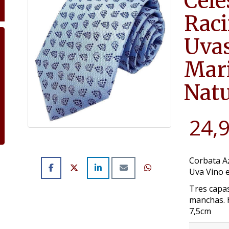
Cele
Raci
Uvas
Mar
Natu
24,
Corbata Az
Uva Vino 
Tres capas
manchas. 
7,5cm