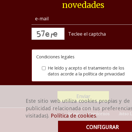
novedades
captcha
Condiciones legales
He leído y acepto el tratamiento de los
datos acorde a la
política de privacidad
Enviar
Este sitio web utiliza cookies propias y d
publicidad relacionada con tus preferencias
Inicio
Conócenos
Aviso 
visitadas).
Política de cookies
.
CONFIGURAR