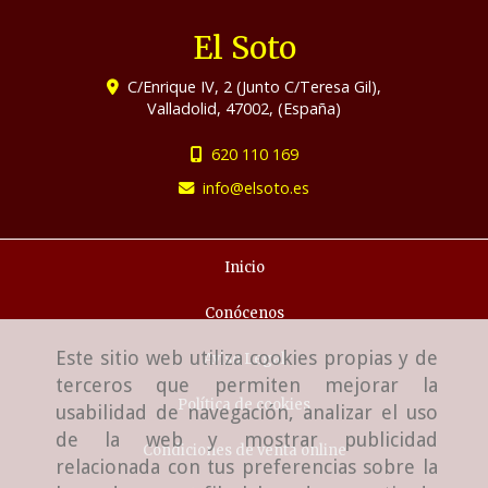
El Soto
C/Enrique IV, 2 (Junto C/Teresa Gil),
Valladolid
,
47002
,
(España)
620 110 169
info
elsoto.es
Inicio
Conócenos
Este sitio web utiliza cookies propias y de
Aviso Legal
terceros que permiten mejorar la
Política de cookies
usabilidad de navegación, analizar el uso
de la web y mostrar publicidad
Condiciones de venta online
relacionada con tus preferencias sobre la