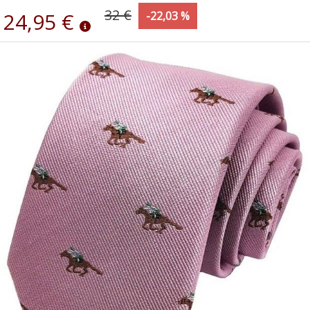
32 €
24,95 €
-22,03 %