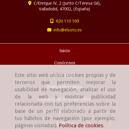
C/Enrique IV, 2 (Junto C/Teresa Gil),
Valladolid
,
47002
,
(España)
620 110 169
info
elsoto.es
Inicio
Conócenos
Este sitio web utiliza cookies propias y de
Aviso Legal
terceros que permiten mejorar la
Política de cookies
usabilidad de navegación, analizar el uso
de la web y mostrar publicidad
Condiciones de venta online
relacionada con tus preferencias sobre la
base de un perfil elaborado a partir de
Política de Privacidad
tus hábitos de navegación (por ejemplo,
Contacto
páginas visitadas).
Política de cookies
.