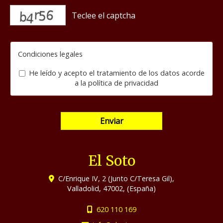
captcha
Condiciones legales
He leído y acepto el tratamiento de los datos acorde
a la
política de privacidad
Enviar
El Soto
C/Enrique IV, 2 (Junto C/Teresa Gil),
Valladolid
,
47002
,
(España)
620 110 169