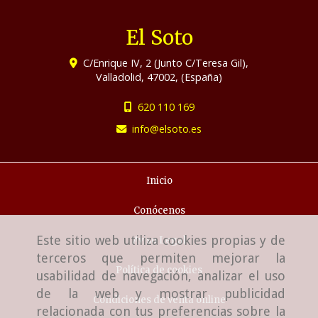
El Soto
C/Enrique IV, 2 (Junto C/Teresa Gil),
Valladolid
,
47002
,
(España)
620 110 169
info
elsoto.es
Inicio
Conócenos
Este sitio web utiliza cookies propias y de
Aviso Legal
terceros que permiten mejorar la
Política de cookies
usabilidad de navegación, analizar el uso
de la web y mostrar publicidad
Condiciones de venta online
relacionada con tus preferencias sobre la