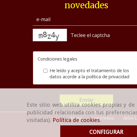
novedades
captcha
Condiciones legales
He leído y acepto el tratamiento de los
datos acorde a la
política de privacidad
Enviar
Este sitio web utiliza cookies propias y d
publicidad relacionada con tus preferencias
Inicio
Conócenos
Aviso 
visitadas).
Política de cookies
.
CONFIGURAR