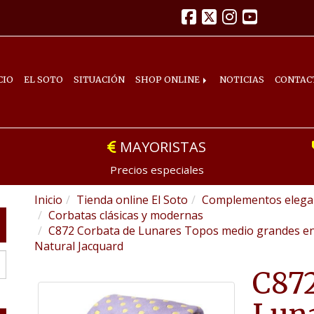
CIO
EL SOTO
SITUACIÓN
SHOP ONLINE
NOTICIAS
CONTAC
MAYORISTAS
Precios especiales
Inicio
Tienda online El Soto
Complementos elegan
Corbatas clásicas y modernas
C872 Corbata de Lunares Topos medio grandes en
Natural Jacquard
C872