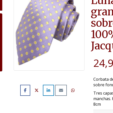
Lun
gran
sobr
100%
Jacq
24,
Corbata d
sobre fon
Tres capas
manchas. 
8cm