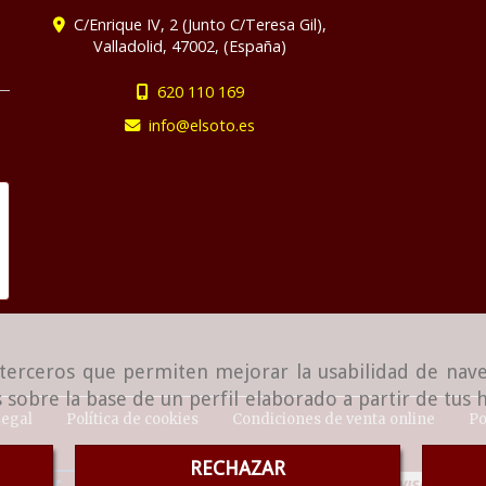
C/Enrique IV, 2 (Junto C/Teresa Gil),
Valladolid
,
47002
,
(España)
620 110 169
info
elsoto.es
e terceros que permiten mejorar la usabilidad de nave
 sobre la base de un perfil elaborado a partir de tus
Legal
Política de cookies
Condiciones de venta online
Po
RECHAZAR