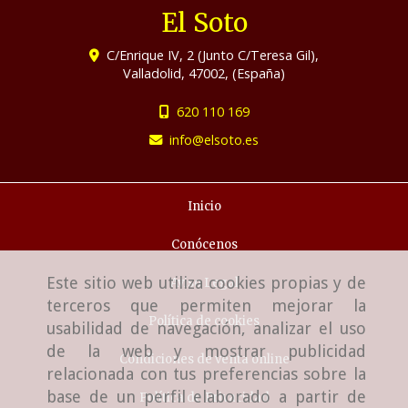
El Soto
C/Enrique IV, 2 (Junto C/Teresa Gil),
Valladolid
,
47002
,
(España)
620 110 169
info
elsoto.es
Inicio
Conócenos
Este sitio web utiliza cookies propias y de
Aviso Legal
terceros que permiten mejorar la
Política de cookies
usabilidad de navegación, analizar el uso
de la web y mostrar publicidad
Condiciones de venta online
relacionada con tus preferencias sobre la
base de un perfil elaborado a partir de
Política de Privacidad