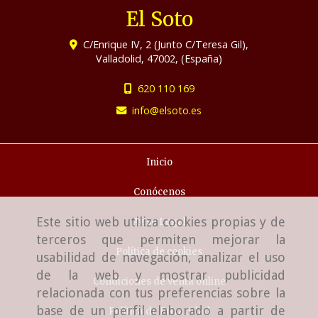
El Soto
C/Enrique IV, 2 (Junto C/Teresa Gil),
Valladolid
,
47002
,
(España)
620 110 169
info
elsoto.es
Inicio
Conócenos
Este sitio web utiliza cookies propias y de
Aviso Legal
terceros que permiten mejorar la
Política de cookies
usabilidad de navegación, analizar el uso
de la web y mostrar publicidad
Condiciones de venta online
relacionada con tus preferencias sobre la
base de un perfil elaborado a partir de
Política de Privacidad