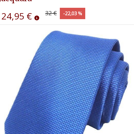
32 €
24,95 €
-22,03 %