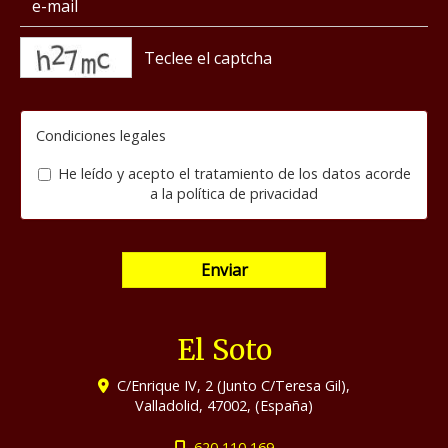
captcha
Condiciones legales
He leído y acepto el tratamiento de los datos acorde
a la
política de privacidad
Enviar
El Soto
C/Enrique IV, 2 (Junto C/Teresa Gil),
Valladolid
,
47002
,
(España)
620 110 169