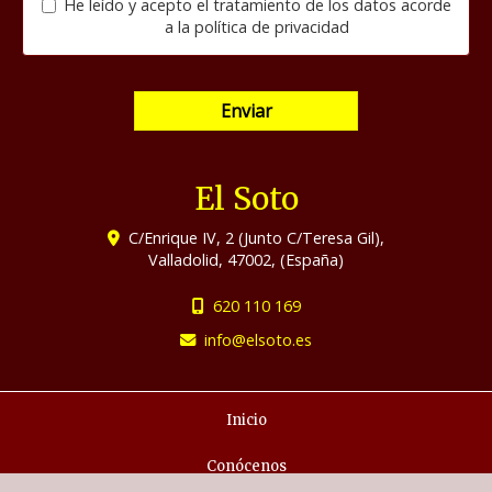
He leído y acepto el tratamiento de los datos acorde
a la
política de privacidad
Enviar
El Soto
C/Enrique IV, 2 (Junto C/Teresa Gil),
Valladolid
,
47002
,
(España)
620 110 169
info
elsoto.es
Inicio
Conócenos