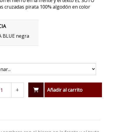
n el hierro en la frente y el texto EL SOTO
ias cruzadas pirata 100% algodón en color
CIA
 BLUE negra
+
Añadir al carrito