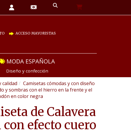
TO
ACCESO MAYORISTAS
MODA ESPAÑOLA
Diseño y confección
y calidad
Camisetas cómodas y con diseño
 y sombras con el hierro en la frente y el
godón en color negra
seta de Calavera
 con efecto cuero