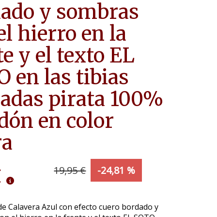
dado y sombras
el hierro en la
te y el texto EL
 en las tibias
adas pirata 100%
dón en color
ra
€
19,95 €
-24,81 %
e Calavera Azul con efecto cuero bordado y