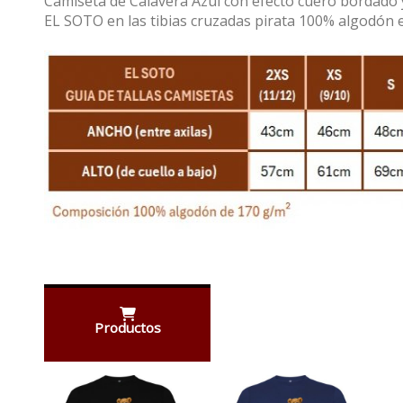
Camiseta de Calavera Azul con efecto cuero bordado y 
EL SOTO en las tibias cruzadas pirata 100% algodón 
Productos