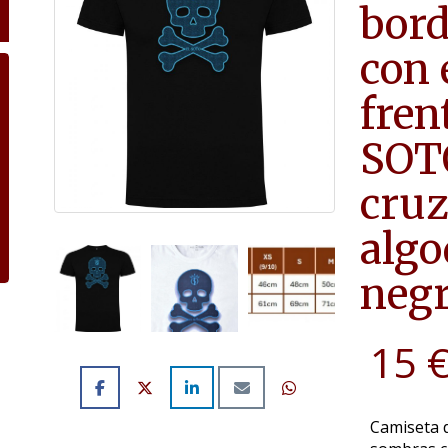
bor
con 
fren
SOTO
cruz
algo
neg
15 
Camiseta d