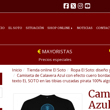
CIO
EL SOTO
SITUACIÓN
SHOP ONLINE
NOTICIAS
CONTAC
MAYORISTAS
Precios especiales
Inicio
Tienda online El Soto
Ropa El Soto: diseño 
Camiseta de Calavera Azul con efecto cuero bordado
texto EL SOTO en las tibias cruzadas pirata 100% al
Cami
Azul