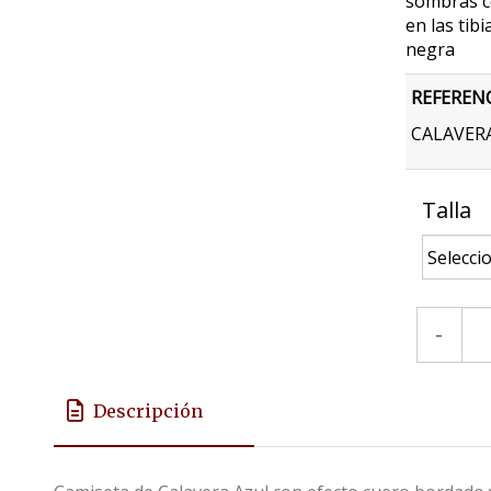
sombras co
en las tib
negra
REFEREN
CALAVERA
Talla
-
Descripción