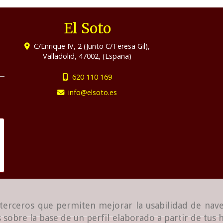
El Soto
C/Enrique IV, 2 (Junto C/Teresa Gil),
Valladolid
,
47002
,
(España)
620 110 169
info
elsoto.es
e terceros que permiten mejorar la usabilidad de nave
 sobre la base de un perfil elaborado a partir de tus