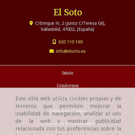
El Soto
C/Enrique IV, 2 (Junto C/Teresa Gil),
Valladolid
,
47002
,
(España)
620 110 169
info
elsoto.es
Inicio
Conócenos
Este sitio web utiliza cookies propias y de
Aviso Legal
terceros que permiten mejorar la
Política de cookies
usabilidad de navegación, analizar el uso
de la web y mostrar publicidad
Condiciones de venta online
relacionada con tus preferencias sobre la