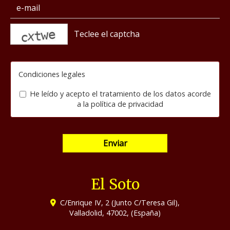
captcha
Condiciones legales
He leído y acepto el tratamiento de los datos acorde
a la
política de privacidad
Enviar
El Soto
C/Enrique IV, 2 (Junto C/Teresa Gil),
Valladolid
,
47002
,
(España)