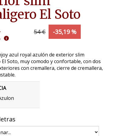
rior slim
aligero El Soto
€
54 €
-35,19 %
joy azul royal azulón de exterior slim
o El Soto, muy comodo y confortable, con dos
exteriores con cremallera, cierre de cremallera,
ustable.
CIA
Azulon
letras