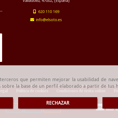
Valladolid
,
47002
,
(España)
620 110 169
info
elsoto.es
e terceros que permiten mejorar la usabilidad de nave
 sobre la base de un perfil elaborado a partir de tus
Legal
Política de cookies
Condiciones de venta online
Po
RECHAZAR