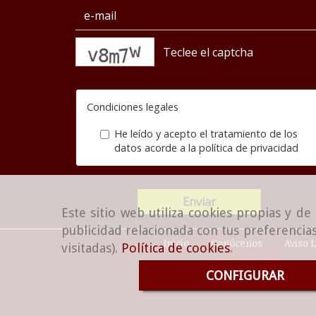
captcha
Condiciones legales
He leído y acepto el tratamiento de los
datos acorde a la
política de privacidad
Enviar
Este sitio web utiliza cookies propias y d
publicidad relacionada con tus preferencias
Inicio
Conócenos
Aviso 
visitadas).
Política de cookies
.
CONFIGURAR