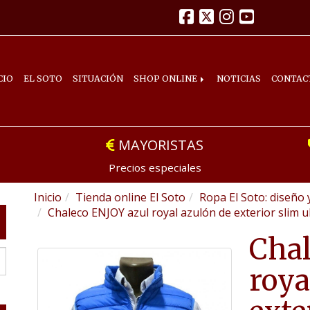
CIO
EL SOTO
SITUACIÓN
SHOP ONLINE
NOTICIAS
CONTAC
MAYORISTAS
Precios especiales
Inicio
Tienda online El Soto
Ropa El Soto: diseño 
Chaleco ENJOY azul royal azulón de exterior slim ul
Chal
roya