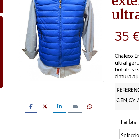
exte
ultr
35 
Chaleco En
ultraliger
bolsillos 
cintura aj
REFEREN
C.ENJOY-
Tallas 