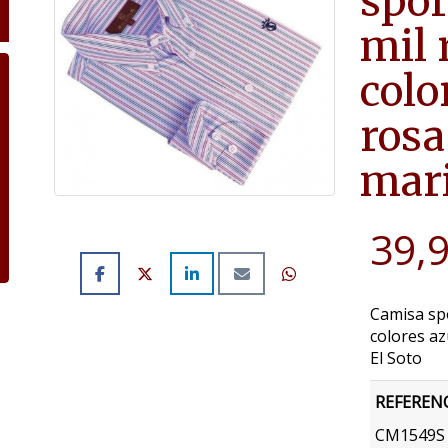
spor
mil 
colo
rosa
mari
39,
Camisa spo
colores az
El Soto
REFEREN
CM1549S