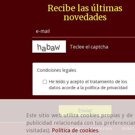
Recibe las últimas
novedades
captcha
Condiciones legales
He leído y acepto el tratamiento de los
datos acorde a la
política de privacidad
Enviar
Este sitio web utiliza cookies propias y d
publicidad relacionada con tus preferencias
Inicio
Conócenos
Aviso 
visitadas).
Política de cookies
.