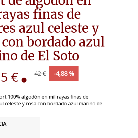
t de algodón en
rayas finas de
res azul celeste y
 con bordado azul
no de El Soto
95 €
42 €
-4,88 %
rt 100% algodón en mil rayas finas de
ul celeste y rosa con bordado azul marino de
CIA