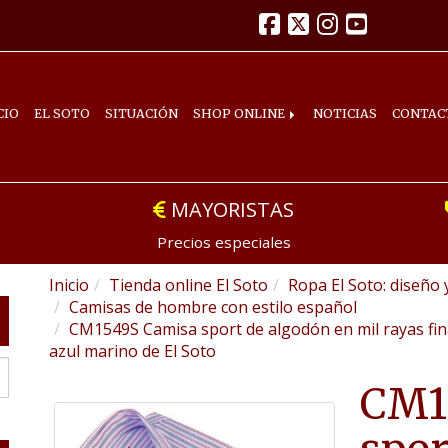
CIO
EL SOTO
SITUACIÓN
SHOP ONLINE
NOTICIAS
CONTAC
MAYORISTAS
Precios especiales
Inicio
Tienda online El Soto
Ropa El Soto: diseño 
Camisas de hombre con estilo español
CM1549S Camisa sport de algodón en mil rayas fina
azul marino de El Soto
CM1