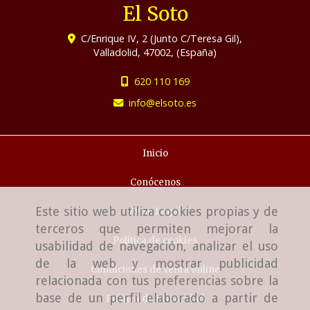
El Soto
C/Enrique IV, 2 (Junto C/Teresa Gil),
Valladolid
,
47002
,
(España)
620 110 169
info
elsoto.es
Inicio
Conócenos
Este sitio web utiliza cookies propias y de
Aviso Legal
terceros que permiten mejorar la
Política de cookies
usabilidad de navegación, analizar el uso
de la web y mostrar publicidad
Condiciones de venta online
relacionada con tus preferencias sobre la
base de un perfil elaborado a partir de
Política de Privacidad