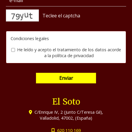
captcha
Condiciones legales
He leído y acepto el tratamiento de los datos acorde
a la
política de privacidad
Enviar
El Soto
C/Enrique IV, 2 (Junto C/Teresa Gil),
Valladolid
,
47002
,
(España)
620 110 169