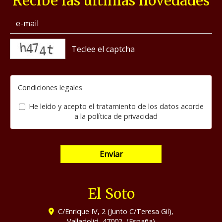
Recibe las últimas novedades
captcha
Condiciones legales
He leído y acepto el tratamiento de los datos acorde
a la
política de privacidad
Enviar
El Soto
C/Enrique IV, 2 (Junto C/Teresa Gil),
Valladolid
,
47002
,
(España)