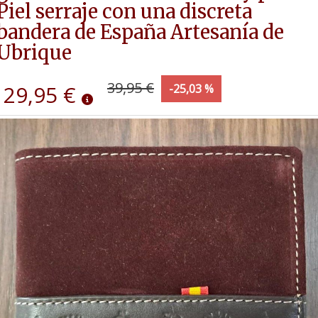
Piel serraje con una discreta
bandera de España Artesanía de
Ubrique
39,95 €
29,95 €
-25,03 %