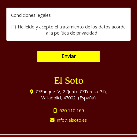
Condiciones legales
He leído y acepto el tratamiento de los datos acorde
a la
política de privacidad
Enviar
El Soto
C/Enrique IV, 2 (Junto C/Teresa Gil),
Valladolid
,
47002
,
(España)
620 110 169
info
elsoto.es