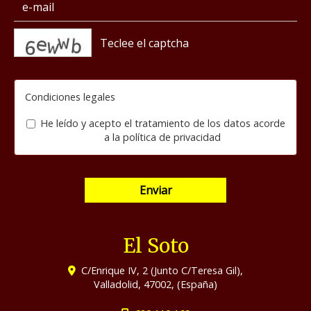
captcha
Condiciones legales
He leído y acepto el tratamiento de los datos acorde
a la
política de privacidad
Enviar
El Soto
C/Enrique IV, 2 (Junto C/Teresa Gil),
Valladolid
,
47002
,
(España)