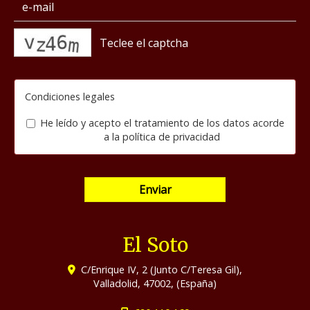
captcha
Condiciones legales
He leído y acepto el tratamiento de los datos acorde
a la
política de privacidad
Enviar
El Soto
C/Enrique IV, 2 (Junto C/Teresa Gil),
Valladolid
,
47002
,
(España)