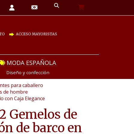
TO
ACCESO MAYORISTAS
MODA ESPAÑOLA
Diseño y confección
tes para caballero
as de hombre
o con Caja Elegance
2 Gemelos de
n de barco en