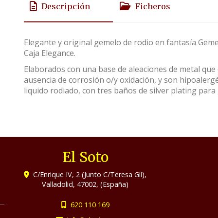
Descripción
Ficheros
Elegante y original gemelo de rodio en fantasía Gem
Caja Elegance.
Elaborados con una base de aleaciones de metal que c
ausencia de corrosión o/y oxidación, y son hipoalerg
liquido rodiado, con tres baños de silver plating para 
El Soto
C/Enrique IV, 2 (Junto C/Teresa Gil),
Valladolid
,
47002
,
(España)
620 110 169