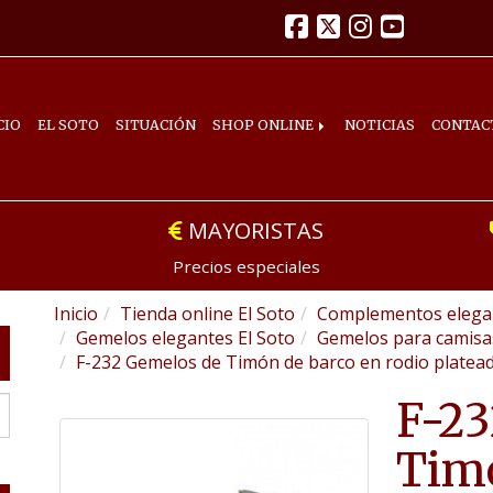
CIO
EL SOTO
SITUACIÓN
SHOP ONLINE
NOTICIAS
CONTAC
MAYORISTAS
Precios especiales
Inicio
Tienda online El Soto
Complementos elegan
Gemelos elegantes El Soto
Gemelos para camis
F-232 Gemelos de Timón de barco en rodio platead
F-23
Timó