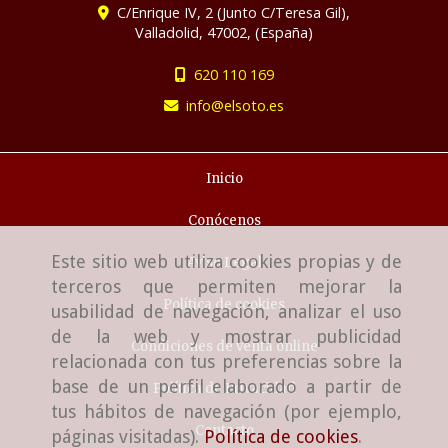
C/Enrique IV, 2 (Junto C/Teresa Gil),
Valladolid
,
47002
,
(España)
620 110 169
info
elsoto.es
Inicio
Conócenos
Este sitio web utiliza cookies propias y de
Aviso Legal
terceros que permiten mejorar la
Política de cookies
usabilidad de navegación, analizar el uso
de la web y mostrar publicidad
Condiciones de venta online
relacionada con tus preferencias sobre la
base de un perfil elaborado a partir de
Política de Privacidad
tus hábitos de navegación (por ejemplo,
Contacto
páginas visitadas).
Política de cookies
.