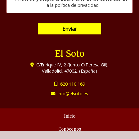
a la
política de privacidad
Enviar
El Soto
C/Enrique IV, 2 (Junto C/Teresa Gil),
Valladolid
,
47002
,
(España)
620 110 169
info
elsoto.es
Inicio
Conócenos