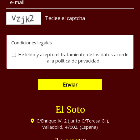
captcha
Condiciones legales
He leído y acepto el tratamiento de los datos acorde
a la
política de privacidad
Enviar
El Soto
C/Enrique IV, 2 (Junto C/Teresa Gil),
Valladolid
,
47002
,
(España)