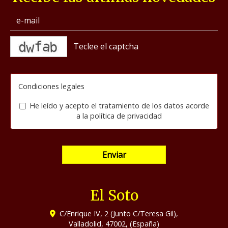
captcha
Condiciones legales
He leído y acepto el tratamiento de los datos acorde
a la
política de privacidad
Enviar
El Soto
C/Enrique IV, 2 (Junto C/Teresa Gil),
Valladolid
,
47002
,
(España)