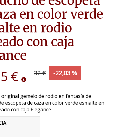
ucho de escopeta
aza en color verde
lte en rodio
eado con caja
ance
95 €
32 €
-22,03 %
 original gemelo de rodio en fantasía de
e escopeta de caza en color verde esmalte en
eado con caja Elegance
CIA