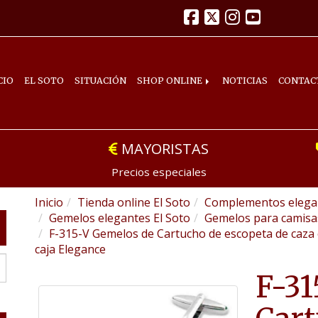
CIO
EL SOTO
SITUACIÓN
SHOP ONLINE
NOTICIAS
CONTAC
MAYORISTAS
Precios especiales
Inicio
Tienda online El Soto
Complementos elegan
Gemelos elegantes El Soto
Gemelos para camis
F-315-V Gemelos de Cartucho de escopeta de caza 
caja Elegance
F-31