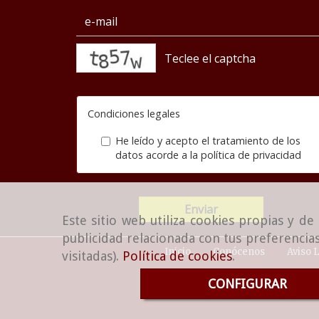
captcha
Condiciones legales
He leído y acepto el tratamiento de los
datos acorde a la
política de privacidad
Enviar
Este sitio web utiliza cookies propias y d
publicidad relacionada con tus preferencias
Inicio
Conócenos
Aviso 
visitadas).
Política de cookies
.
CONFIGURAR