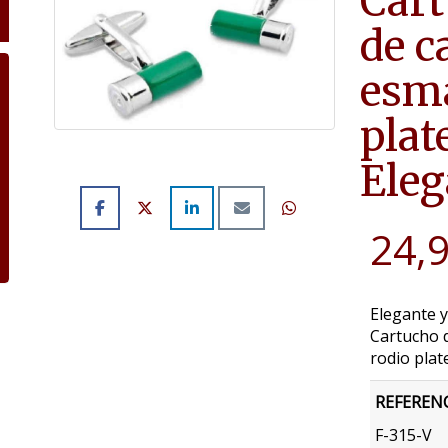
Cart
de c
esma
plat
Eleg
24,
Elegante y
Cartucho d
rodio plat
REFEREN
F-315-V