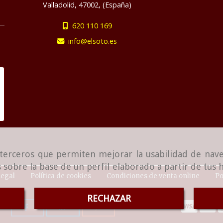
Valladolid
,
47002
,
(España)
620 110 169
info
elsoto.es
e terceros que permiten mejorar la usabilidad de nave
 sobre la base de un perfil elaborado a partir de tus
Legal
Política de cookies
Condiciones de venta online
Po
RECHAZAR